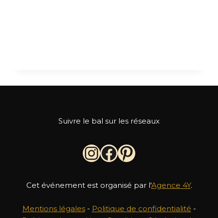
Bienvenue sur WordPress. Ceci est votre
premier article. Modifiez-le ou supprimez-le,
puis commencez à écrire !
BONJOUR
LIRE LA SUITE
TOUT
LE
MONDE !
Suivre le bal sur les réseaux
Instagram du bal
Facebook
Pinterest
Cet événement est organisé par l'
Agence 4Y
.
Mentions légales
-
Politique de confidentialité
-